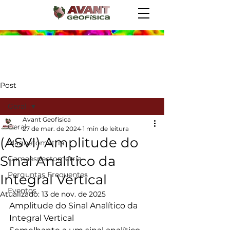
Post
Geral
Avant Geofisica
Geral
27 de mar. de 2024
1 min de leitura
(ASVI) Amplitude do
Magnetometria
Sinal Analítico da
Gamaespectometria
Perguntas Frequentes
Integral Vertical
Eventos
Atualizado:
13 de nov. de 2025
Amplitude do Sinal Analítico da 
Integral Vertical